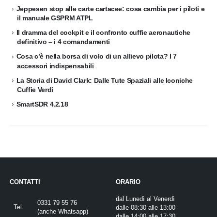
Jeppesen stop alle carte cartacee: cosa cambia per i piloti e
il manuale GSPRM ATPL
Il dramma del cockpit e il confronto cuffie aeronautiche
definitivo – i 4 comandamenti
Cosa c’è nella borsa di volo di un allievo pilota? I 7
accessori indispensabili
La Storia di David Clark: Dalle Tute Spaziali alle Iconiche
Cuffie Verdi
SmartSDR 4.2.18
CONTATTI
ORARIO
dal Lunedì al Venerdì
0331 79 55 76
Tel.
dalle 08:30 alle 13:00
(
anche Whatsapp
)
dalle 14:00 alle 17:30