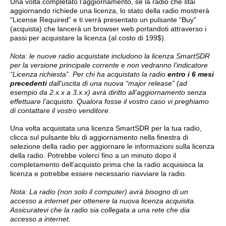
Una volta completato l’aggiornamento, se la radio che stai
aggiornando richiede una licenza, lo stato della radio mostrerà
“License Required” e ti verrà presentato un pulsante “Buy”
(acquista) che lancerà un browser web portandoti attraverso i
passi per acquistare la licenza (al costo di 199$).
Nota: le nuove radio acquistate includono la licenza SmartSDR
per la versione principale corrente e non vedranno l’indicatore
“Licenza richiesta”. Per chi ha acquistato la radio
entro i 6 mesi
precedenti
dall’uscita di una nuova “major release” (ad
esempio da 2.x.x a 3.x.x) avrà diritto all’aggiornamento senza
effettuare l’acquisto. Qualora fosse il vostro caso vi preghiamo
di contattare il vostro venditore.
Una volta acquistata una licenza SmartSDR per la tua radio,
clicca sul pulsante blu di aggiornamento nella finestra di
selezione della radio per aggiornare le informazioni sulla licenza
della radio. Potrebbe volerci fino a un minuto dopo il
completamento dell’acquisto prima che la radio acquisisca la
licenza e potrebbe essere necessario riavviare la radio.
Nota: La radio (non solo il computer) avrà bisogno di un
accesso a internet per ottenere la nuova licenza acquisita.
Assicuratevi che la radio sia collegata a una rete che dia
accesso a internet.