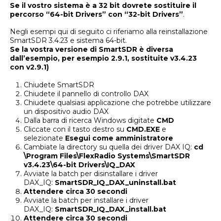
Se il vostro sistema è a 32 bit dovrete sostituire il
percorso “64-bit Drivers” con “32-bit Drivers”
.
Negli esempi qui di seguito ci riferiamo alla reinstallazione
SmartSDR 3.4.23 e sistema 64-bit.
Se la vostra versione di SmartSDR è diversa
dall’esempio, per esempio 2.9.1, sostituite v3.4.23
con v2.9.1)
Chiudete SmartSDR
Chiudete il pannello di controllo DAX
Chiudete qualsiasi applicazione che potrebbe utilizzare
un dispositivo audio DAX
Dalla barra di ricerca Windows digitate
CMD
Cliccate con il tasto destro su
CMD.EXE
e
selezionate
Esegui come amministratore
Cambiate la directory su quella dei driver DAX IQ:
cd
\Program Files\FlexRadio Systems\SmartSDR
v3.4.23\64-bit Drivers\IQ_DAX
Avviate la batch per disinstallare i driver
DAX_IQ:
SmartSDR_IQ_DAX_uninstall.bat
Attendere circa 30 secondi
Avviate la batch per installare i driver
DAX_IQ:
SmartSDR_IQ_DAX_install.bat
Attendere circa 30 secondi