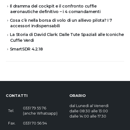
Il dramma del cockpit e il confronto cuffie
aeronautiche definitivo – i 4 comandamenti
Cosa c’è nella borsa di volo di un allievo pilota? I 7
accessori indispensabili
La Storia di David Clark: Dalle Tute Spaziali alle Iconiche
Cuffie Verdi
SmartSDR 4.2.18
CONTATTI
ORARIO
dal Lunedì al Venerdì
0331 79 55 76
Tel.
dalle 08:30 alle 13:00
(
anche Whatsapp
)
dalle 14:00 alle 17:30
Fax.
0331 70 56 94