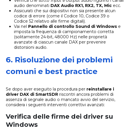
Verifica che sotto
Input e output audio
figurino i canali
audio denominati
DAX Audio RX1, RX2, TX, Mic
ecc.
Assicurati che sui dispositivi non sia presente alcun
codice di errore (come il Codice 10, Codice 39 o
Codice 52 relativo alle firme digitali).
Vai nel
Pannello di controllo Sound di Windows
e
imposta la frequenza di campionamento corretta
(solitamente 24-bit, 48000 Hz) nelle proprietà
avanzate di ciascun canale DAX per prevenire
distorsioni audio.
6. Risoluzione dei problemi
comuni e best practice
Se dopo aver eseguito la procedura per
reinstallare i
driver DAX di SmartSDR
riscontri ancora problemi di
assenza di segnale audio o mancato avvio del servizio,
considera i seguenti interventi correttivi avanzati:
Verifica delle firme dei driver su
Windows