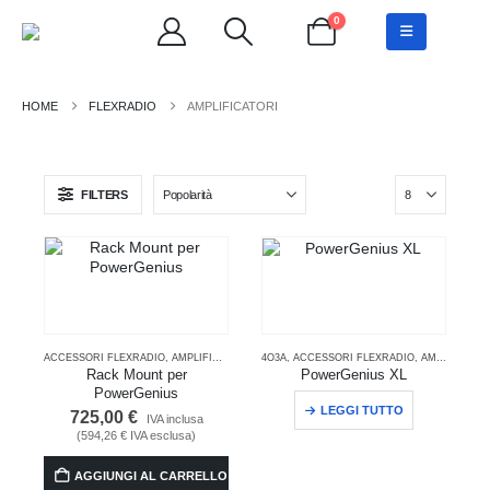
0
FLEXRADIO
AMPLIFICATORI
FILTERS
ACCESSORI FLEXRADIO
,
AMPLIFICATORI
4O3A
,
ACCESSORI FLEXRADIO
,
AMPLIFICATORI
Rack Mount per
PowerGenius XL
PowerGenius
LEGGI TUTTO
725,00
€
IVA inclusa
(
594,26
€
IVA esclusa)
AGGIUNGI AL CARRELLO