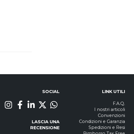
SOCIAL
LINK UTILI
F.A.Q.
I nostri articoli
Convenzioni
Condizioni e Garanzia
LASCIA UNA
Spedizioni e Resi
RECENSIONE
Rimborso Tax Free