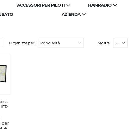
ACCESSORI PER PILOTI
HAMRADIO
USATO
AZIENDA
Organizza per:
Mostra:
ACCESSORI PER PILOTI: CUFFIE, REGOLI E KIT
,
COSCIALI
,
SALDI
 IFR
o
 per
tale