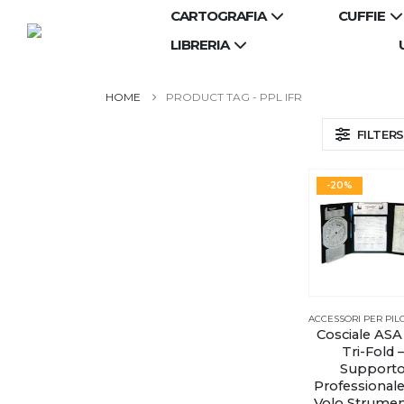
CARTOGRAFIA
CUFFIE
LIBRERIA
PRODUCT TAG -
PPL IFR
FILTERS
-20%
Cosciale ASA
Tri-Fold –
Support
Professionale
Volo Strumen