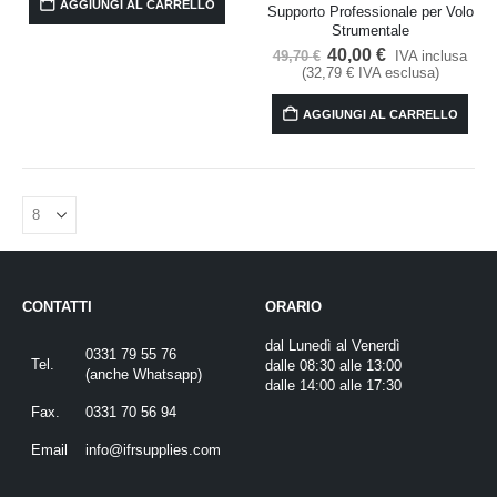
AGGIUNGI AL CARRELLO
49,70 €.
39,90 €.
Supporto Professionale per Volo
Strumentale
Il
Il
40,00
€
IVA inclusa
49,70
€
prezzo
prezzo
(
32,79
€
IVA esclusa)
originale
attuale
era:
è:
AGGIUNGI AL CARRELLO
49,70 €.
40,00 €.
CONTATTI
ORARIO
dal Lunedì al Venerdì
0331 79 55 76
Tel.
dalle 08:30 alle 13:00
(
anche Whatsapp
)
dalle 14:00 alle 17:30
Fax.
0331 70 56 94
Email
info@ifrsupplies.com