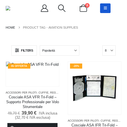
0
PRODUCT TAG -
AVIATION SUPPLIES
FILTERS
IN OFFERTA
-20%
ACCESSORI PER PILOTI: CUFFIE, REGOLI E KIT
,
COSCIALI
,
SALDI
Cosciale ASA VFR Tri-Fold –
Supporto Professionale per Volo
Strumentale
Il
Il
39,90
€
IVA inclusa
49,70
€
prezzo
prezzo
(
32,70
€
IVA esclusa)
originale
attuale
ACCESSORI PER PILOTI: CUFFIE, REGOLI E KIT
Cosciale ASA IFR Tri-Fold –
era:
è: