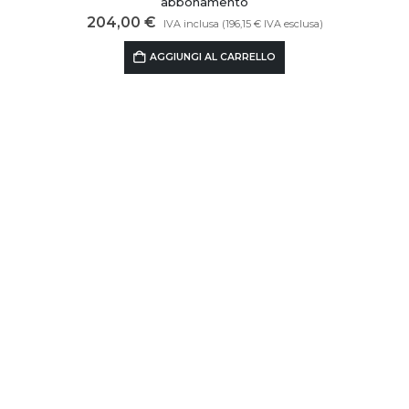
abbonamento
204,00
€
IVA inclusa (
196,15
€
IVA esclusa)
AGGIUNGI AL CARRELLO