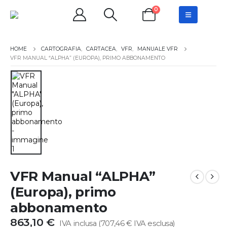
0
CARTOGRAFIA
,
CARTACEA
,
VFR
,
MANUALE VFR
VFR MANUAL “ALPHA” (EUROPA), PRIMO ABBONAMENTO
VFR Manual “ALPHA”
(Europa), primo
abbonamento
863,10
€
IVA inclusa (
707,46
€
IVA esclusa)