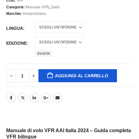
COD:
N/A
Categorie:
Manuale VFR
,
Saldi
Marchio:
Avioportolano
LINGUA
EDIZIONE
SVUOTA
AGGIUNGI AL CARRELLO
Manuale di volo VFR AAI Italia 2024 – Guida completa
VFR bilingue