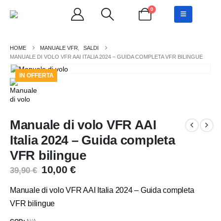
0
MANUALE VFR
,
SALDI
MANUALE DI VOLO VFR AAI ITALIA 2024 – GUIDA COMPLETA VFR BILINGUE
IN OFFERTA
Manuale di volo VFR AAI
Italia 2024 – Guida completa
VFR bilingue
Il
Il
10,00
€
39,90
€
prezzo
prezzo
originale
attuale
Manuale di volo VFR AAI Italia 2024 – Guida completa
era:
è:
VFR bilingue
39,90 €.
10,00 €.