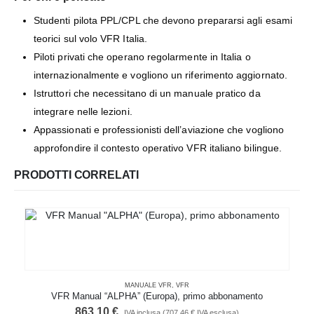
Studenti pilota PPL/CPL che devono prepararsi agli esami
teorici sul volo VFR Italia.
Piloti privati che operano regolarmente in Italia o
internazionalmente e vogliono un riferimento aggiornato.
Istruttori che necessitano di un manuale pratico da
integrare nelle lezioni.
Appassionati e professionisti dell’aviazione che vogliono
approfondire il contesto operativo VFR italiano bilingue.
PRODOTTI CORRELATI
MANUALE VFR
,
VFR
VFR Manual “ALPHA” (Europa), primo abbonamento
863,10
€
IVA inclusa (
707,46
€
IVA esclusa)