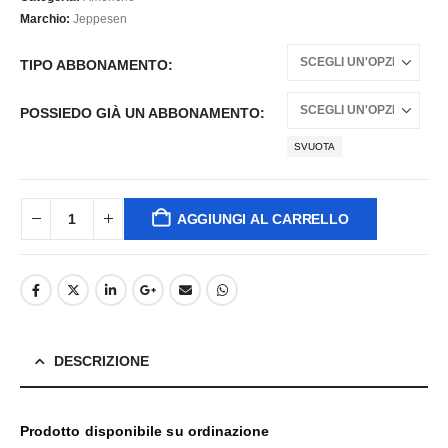
da
362,34 €
Marchio:
Jeppesen
a
1.174,98 €
TIPO ABBONAMENTO
POSSIEDO GIÀ UN ABBONAMENTO
SVUOTA
AGGIUNGI AL CARRELLO
DESCRIZIONE
Prodotto disponibile su ordinazione