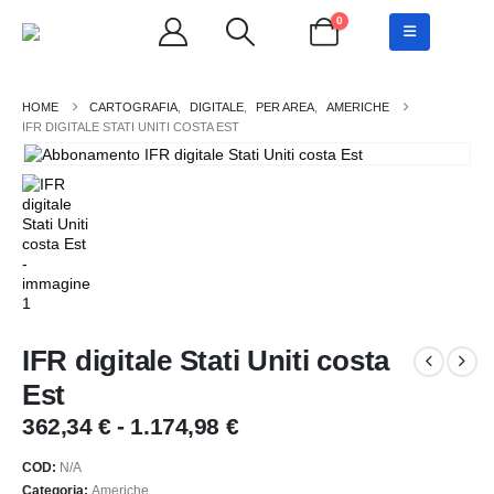
0
CARTOGRAFIA
,
DIGITALE
,
PER AREA
,
AMERICHE
IFR DIGITALE STATI UNITI COSTA EST
IFR digitale Stati Uniti costa
Est
Fascia
362,34
€
-
1.174,98
€
di
prezzo:
COD:
N/A
Categoria:
Americhe