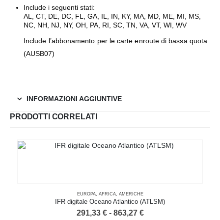
Include i seguenti stati:
AL, CT, DE, DC, FL, GA, IL, IN, KY, MA, MD, ME, MI, MS,
NC, NH, NJ, NY, OH, PA, RI, SC, TN, VA, VT, WI, WV
Include l’abbonamento per le carte enroute di bassa quota
(AUSB07)
INFORMAZIONI AGGIUNTIVE
PRODOTTI CORRELATI
EUROPA
,
AFRICA
,
AMERICHE
IFR digitale Oceano Atlantico (ATLSM)
Fascia
291,33
€
-
863,27
€
di