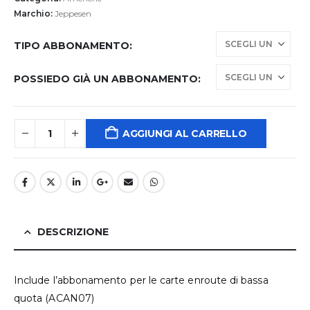
da
521,55 €
Marchio:
Jeppesen
a
1.549,77 €
TIPO ABBONAMENTO
POSSIEDO GIÀ UN ABBONAMENTO
AGGIUNGI AL CARRELLO
DESCRIZIONE
Include l’abbonamento per le carte enroute di bassa
quota (ACAN07)