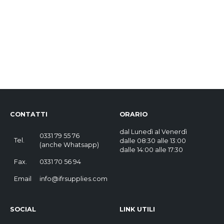
CONTATTI
ORARIO
dal Lunedì al Venerdì
0331 79 55 76
Tel.
dalle 08:30 alle 13:00
(
anche Whatsapp
)
dalle 14:00 alle 17:30
Fax.
0331 70 56 94
Email
info@ifrsupplies.com
SOCIAL
LINK UTILI