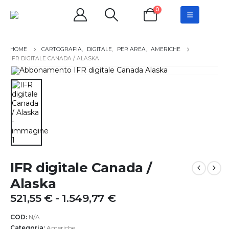
0
CARTOGRAFIA
,
DIGITALE
,
PER AREA
,
AMERICHE
IFR DIGITALE CANADA / ALASKA
IFR digitale Canada /
Alaska
Fascia
521,55
€
-
1.549,77
€
di
prezzo:
COD:
N/A
Categoria:
Americhe