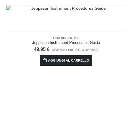
PPL
ocedures Guide
,95
€
IVA esclusa)
CARRELLO
ISTRUTTORI
,
LIBRE