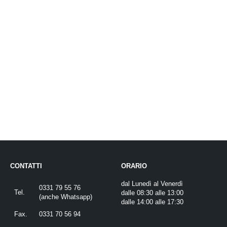
CONTATTI
ORARIO
dal Lunedì al Venerdì
0331 79 55 76
Tel.
dalle 08:30 alle 13:00
(
anche Whatsapp
)
dalle 14:00 alle 17:30
Fax.
0331 70 56 94