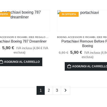
FFERTA
IN OFFERTA
ACCESSORI E RICAMBI
,
PER LA CUCINA
,
IDEE REGALO PER PILOTI E APPASSIONATI DI VOLO
,
PORTACHIAVI
BOEING
,
ACCESSORI E RICAMBI
,
PER LA CUC
,
IDEE REGALO PER PILOTI E A
achiavi Boeing 787 Dreamliner
Portachiavi Remove Before F
Boeing
Il
Il
5,90
€
€
IVA inclusa (
4,84
€
IVA
prezzo
prezzo
Il
Il
5,90
€
6,90
€
esclusa)
IVA inclusa (
4,8
originale
attuale
prezzo
prezzo
esclusa)
era:
è:
originale
attuale
AGGIUNGI AL CARRELLO
6,90 €.
5,90 €.
era:
è:
AGGIUNGI AL CARRELL
6,90 €.
5,90 €.
1
2
3