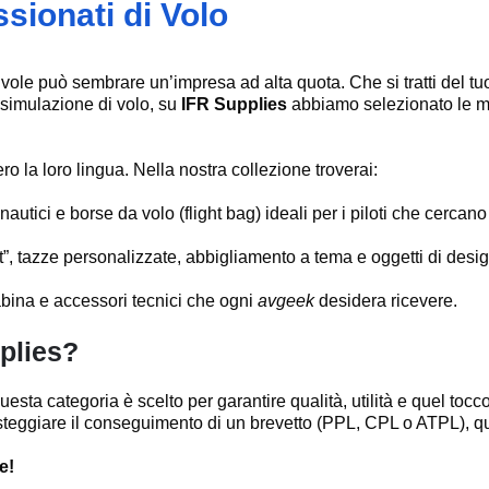
sionati di Volo
 nuvole può sembrare un’impresa ad alta quota. Che si tratti del
 simulazione di volo, su
IFR Supplies
abbiamo selezionato le mi
ro la loro lingua. Nella nostra collezione troverai:
utici e borse da volo (flight bag) ideali per i piloti che cercano 
 tazze personalizzate, abbigliamento a tema e oggetti di design p
abina e accessori tecnici che ogni
avgeek
desidera ricevere.
pplies?
esta categoria è scelto per garantire qualità, utilità e quel tocco
eggiare il conseguimento di un brevetto (PPL, CPL o ATPL), qui tr
e!