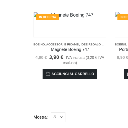
varianti.
Le
opzioni
IN OFFERTA
IN O
possono
essere
scelte
nella
pagina
BOEING
,
ACCESSORI E RICAMBI
,
IDEE REGALO PER PILOTI E APPASSIONATI DI VOLO
BOEING
,
del
Magnete Boeing 747
Port
prodotto
Il
Il
3,90
€
4,90
€
6,90
IVA inclusa (
3,20
€
IVA
prezzo
prezzo
esclusa)
originale
attuale
era:
è:
AGGIUNGI AL CARRELLO
4,90 €.
3,90 €.
Mostra: