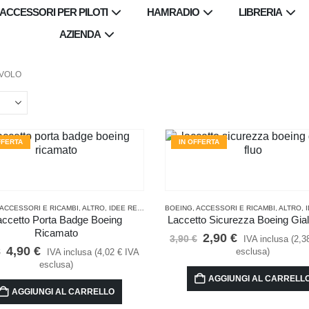
ACCESSORI PER PILOTI
HAMRADIO
LIBRERIA
AZIENDA
 VOLO
FFERTA
IN OFFERTA
ACCESSORI E RICAMBI
,
ALTRO
,
PER LA CUCINA
,
IDEE REGALO PER PILOTI E APPASSIONATI DI VOLO
BOEING
,
ACCESSORI E RICAMBI
,
ALTRO
,
PER
,
IDEE 
accetto Porta Badge Boeing
Laccetto Sicurezza Boeing Gial
Ricamato
Il
Il
2,90
€
3,90
€
IVA inclusa (
2,3
prezzo
prezzo
Il
Il
4,90
€
€
esclusa)
IVA inclusa (
4,02
€
IVA
originale
attuale
prezzo
prezzo
esclusa)
era:
è:
originale
attuale
AGGIUNGI AL CARRELL
3,90 €.
2,90 €.
era:
è:
AGGIUNGI AL CARRELLO
5,90 €.
4,90 €.