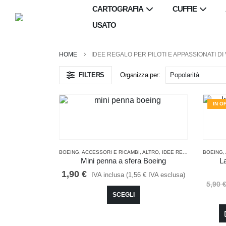
CARTOGRAFIA
CUFFIE
USATO
IDEE REGALO PER PILOTI E APPASSIONATI DI
FILTERS
Organizza per:
IN O
BOEING
,
ACCESSORI E RICAMBI
,
ALTRO
,
IDEE REGALO PER PILOTI E APPASSIONATI DI VOLO
BOEING
,
Mini penna a sfera Boeing
L
1,90
€
IVA inclusa (
1,56
€
IVA esclusa)
5,90
Questo
SCEGLI
prodotto
ha
più