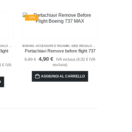
-17%
INA
PPASSIONATI DI VOLO
,
PORTACHIAVI
BOEING
,
ACCESSORI E RICAMBI
,
PER LA CUCINA
,
IDEE REGALO PER PILOTI E APPASSIONATI DI VOLO
,
PORTACHIAVI
light
Portachiavi Remove before flight 737
Il
Il
4,90
€
5,90
€
IVA inclusa (
4,02
€
IVA
prezzo
prezzo
esclusa)
4
€
IVA
originale
attuale
era:
è:
AGGIUNGI AL CARRELLO
5,90 €.
4,90 €.
O