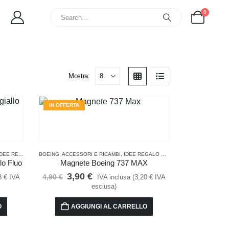
0
Mostra:
IN OFFERTA
 LA CUCINA
REGALO PER PILOTI E APPASSIONATI DI VOLO
BOEING
,
ACCESSORI E RICAMBI
,
IDEE REGALO PER PILOTI E APPASSIONATI DI VOLO
,
PER LA CUCINA
lo Fluo
Magnete Boeing 737 MAX
Il
Il
3,90
€
4,90
€
8
€
IVA
IVA inclusa (
3,20
€
IVA
prezzo
prezzo
esclusa)
originale
attuale
era:
è:
O
AGGIUNGI AL CARRELLO
4,90 €.
3,90 €.