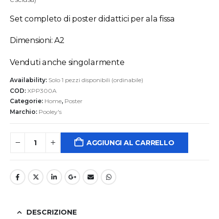
originale
attuale
era:
è:
Set completo di poster didattici per ala fissa
283,10 €.
229,00 €.
Dimensioni: A2
Venduti anche singolarmente
Availability:
Solo 1 pezzi disponibili (ordinabile)
COD:
XPP300A
Categorie:
Home
,
Poster
Marchio:
Pooley's
AGGIUNGI AL CARRELLO
DESCRIZIONE