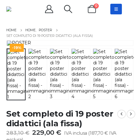
0
HOME
,
POSTER
SET COMPLETO DI 19 POSTER DIDATTICI (ALA FISSA)
-19%
Set completo di 19 poster
didattici (ala fissa)
Il
Il
229,00
€
283,10
€
IVA inclusa (
187,70
€
IVA
prezzo
prezzo
esclusa)