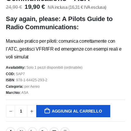
Il
Il
19,90
€
24,90
€
IVA inclusa (
16,31
€
IVA esclusa)
prezzo
prezzo
Say again, please: A Pilots Guide to
originale
attuale
era:
è:
Radio Communications:
24,90 €.
19,90 €.
Manuale pratico per piloti: comunica correttamente con
l’ATC, gestisci VFR/IFR ed emergenze con esempi reali e
voli simulat
Availability:
Solo 1 pezzi disponibili (ordinabile)
COD:
SAP7
ISBN
:
978-1-64425-293-2
Categoria:
per Aereo
Marchio:
ASA
AGGIUNGI AL CARRELLO