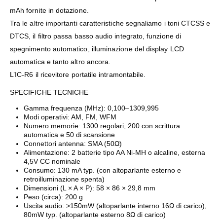
mAh fornite in dotazione.
Tra le altre importanti caratteristiche segnaliamo i toni CTCSS e
DTCS, il filtro passa basso audio integrato, funzione di
spegnimento automatico, illuminazione del display LCD
automatica e tanto altro ancora.
L’IC-R6 il ricevitore portatile intramontabile.
SPECIFICHE TECNICHE
Gamma frequenza (MHz): 0,100–1309,995
Modi operativi: AM, FM, WFM
Numero memorie: 1300 regolari, 200 con scrittura
automatica e 50 di scansione
Connettori antenna: SMA (50Ω)
Alimentazione: 2 batterie tipo AA Ni-MH o alcaline, esterna
4,5V CC nominale
Consumo: 130 mA typ. (con altoparlante esterno e
retroilluminazione spenta)
Dimensioni (L × A × P): 58 × 86 × 29,8 mm
Peso (circa): 200 g
Uscita audio: >150mW (altoparlante interno 16Ω di carico),
80mW typ. (altoparlante esterno 8Ω di carico)