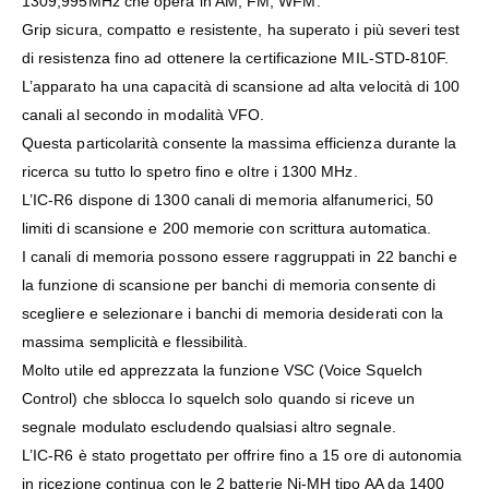
1309,995MHz che opera in AM, FM, WFM.
Grip sicura, compatto e resistente, ha superato i più severi test
di resistenza fino ad ottenere la certificazione MIL-STD-810F.
L’apparato ha una capacità di scansione ad alta velocità di 100
canali al secondo in modalità VFO.
Questa particolarità consente la massima efficienza durante la
ricerca su tutto lo spetro fino e oltre i 1300 MHz.
L’IC-R6 dispone di 1300 canali di memoria alfanumerici, 50
limiti di scansione e 200 memorie con scrittura automatica.
I canali di memoria possono essere raggruppati in 22 banchi e
la funzione di scansione per banchi di memoria consente di
scegliere e selezionare i banchi di memoria desiderati con la
massima semplicità e flessibilità.
Molto utile ed apprezzata la funzione VSC (Voice Squelch
Control) che sblocca lo squelch solo quando si riceve un
segnale modulato escludendo qualsiasi altro segnale.
L’IC-R6 è stato progettato per offrire fino a 15 ore di autonomia
in ricezione continua con le 2 batterie Ni-MH tipo AA da 1400