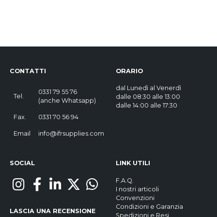
CONTATTI
ORARIO
dal Lunedì al Venerdì
0331 79 55 76
Tel.
dalle 08:30 alle 13:00
(
anche Whatsapp
)
dalle 14:00 alle 17:30
Fax.
0331 70 56 94
Email
info@ifrsupplies.com
SOCIAL
LINK UTILI
F.A.Q.
I nostri articoli
Convenzioni
Condizioni e Garanzia
LASCIA UNA RECENSIONE
Spedizioni e Resi