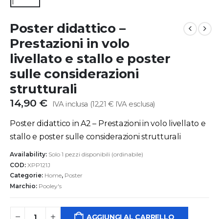
Poster didattico –
Prestazioni in volo
livellato e stallo e poster
sulle considerazioni
strutturali
14,90
€
IVA inclusa (
12,21
€
IVA esclusa)
Poster didattico in A2 – Prestazioni in volo livellato e
stallo e poster sulle considerazioni strutturali
Availability:
Solo 1 pezzi disponibili (ordinabile)
COD:
XPP121J
Categorie:
Home
,
Poster
Marchio:
Pooley's
AGGIUNGI AL CARRELLO