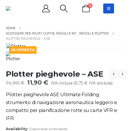
0
ACCESSORI PER PILOTI: CUFFIE, REGOLI E KIT
,
REGOLI E PLOTTER
PLOTTER PIEGHEVOLE – ASE
IN OFFERTA
Plotter pieghevole – ASE
Il
Il
11,90
€
14,90
€
IVA inclusa (
9,75
€
IVA esclusa)
prezzo
prezzo
originale
attuale
Plotter pieghevole ASE Ultimate Folding:
era:
è:
strumento di navigazione aeronautica leggero e
14,90 €.
11,90 €.
compatto per pianificazione rotte su carte VFR e
IFR.
Availability:
Disponibile (ordinabile)