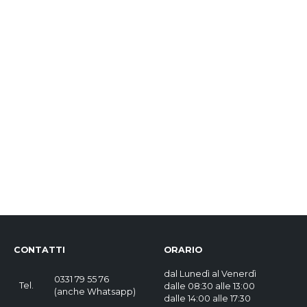
CONTATTI
ORARIO
dal Lunedì al Venerdì
0331 79 55 76
Tel.
dalle 08:30 alle 13:00
(
anche Whatsapp
)
dalle 14:00 alle 17:30