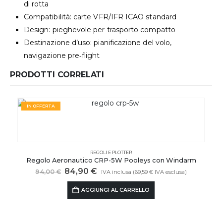
di rotta
Compatibilità: carte VFR/IFR ICAO standard
Design: pieghevole per trasporto compatto
Destinazione d’uso: pianificazione del volo,
navigazione pre‑flight
PRODOTTI CORRELATI
IN OFFERTA
REGOLI E PLOTTER
Regolo Aeronautico CRP-5W Pooleys con Windarm
Il
Il
84,90
€
94,00
€
IVA inclusa (
69,59
€
IVA esclusa)
prezzo
prezzo
originale
attuale
AGGIUNGI AL CARRELLO
era:
è:
94,00 €.
84,90 €.