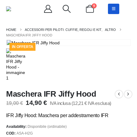
0
ACCESSORI PER PILOTI: CUFFIE, REGOLI E KIT
,
ALTRO
MASCHERA IFR JIFFY HOOD
IN OFFERTA
Maschera IFR Jiffy Hood
Il
Il
14,90
€
19,00
€
IVA inclusa (
12,21
€
IVA esclusa)
prezzo
prezzo
originale
attuale
IFR Jiffy Hood: Maschera per addestramento IFR
era:
è:
19,00 €.
14,90 €.
Availability:
Disponibile (ordinabile)
COD:
ASA-H2G