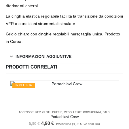
riferimenti esterni
La cinghia elastica regolabile facilita la transizione da condizioni
VFR a condizioni strumentali simulate.
Grigio chiaro con cinghie regolabili nere; taglia unica. Prodotto
in Corea.
INFORMAZIONI AGGIUNTIVE
PRODOTTI CORRELATI
IN OFFERTA
ACCESSORI PER PILOTI: CUFFIE, REGOLI E KIT
,
PORTACHIAVI
,
SALDI
Portachiavi Crew
Il
Il
4,90
€
5,90
€
IVA inclusa (
4,02
€
IVA esclusa)
prezzo
prezzo