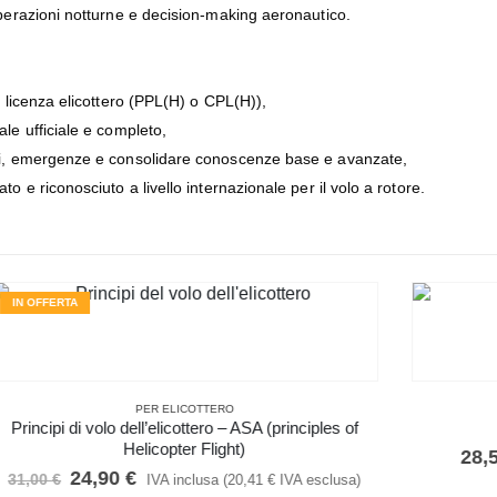
operazioni notturne e decision‑making aeronautico.
a licenza elicottero (PPL(H) o CPL(H)),
ale ufficiale e completo,
emi, emergenze e consolidare conoscenze base e avanzate,
o e riconosciuto a livello internazionale per il volo a rotore.
PER ELICOTTERO
f
L’Elicottero – Spinelli G.
28,50
€
IVA inclusa (
23,36
€
IVA esclusa)
)