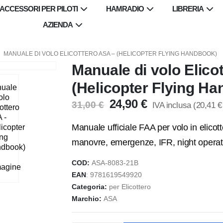
ACCESSORI PER PILOTI
HAMRADIO
LIBRERIA
AZIENDA
MANUALE DI VOLO ELICOTTERO ASA – (HELICOPTER FLYING HANDBOOK)
Manuale di volo Elico
(Helicopter Flying H
Il
Il
24,90
€
31,00
€
IVA inclusa (
20,41
€
prezzo
prezzo
originale
attuale
Manuale ufficiale FAA per volo in elicot
era:
è:
manovre, emergenze, IFR, night operat
31,00 €.
24,90 €.
COD:
ASA-8083-21B
EAN
:
9781619549920
Categoria:
per Elicottero
Marchio:
ASA