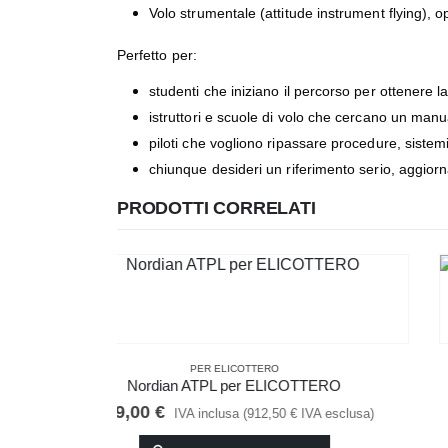
Volo strumentale (attitude instrument flying), 
Perfetto per:
studenti che iniziano il percorso per ottenere l
istruttori e scuole di volo che cercano un manu
piloti che vogliono ripassare procedure, sist
chiunque desideri un riferimento serio, aggiornat
PRODOTTI CORRELATI
IN OFFERTA
PER ELICOTTERO
ERO
Principi di volo dell’elicottero – ASA (principles o
Helicopter Flight)
 esclusa)
Il
Il
24,90
€
31,00
€
IVA inclusa (
20,41
€
IVA esclusa
prezzo
prezzo