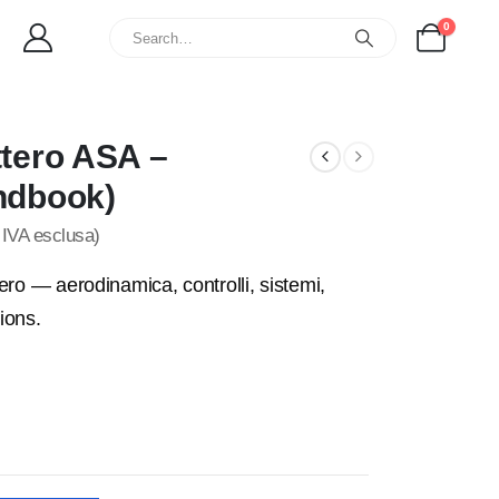
0
ttero ASA –
andbook)
IVA esclusa)
tero — aerodinamica, controlli, sistemi,
ions.