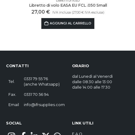
LIBRETTI DI VOLO
Libretto di volo EASA EU FCL .050 Small
27,00
€
IVA inclusa (
27,00
€
IVA esclusa)
AGGIUNGI AL CARRELLO
CONTATTI
ORARIO
dal Lunedì al Venerdì
0331 79 55 76
Tel.
dalle 08:30 alle 13:00
(
anche Whatsapp
)
dalle 14:00 alle 17:30
Fax.
0331 70 56 94
Email
info@ifrsupplies.com
SOCIAL
LINK UTILI
F.A.Q.