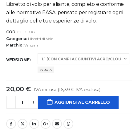
prezzo:
Libretto di volo per aliante, completo e conforme
da
alle normative EASA, pensato per registrare ogni
18,00 €
dettaglio delle tue esperienze di volo.
a
20,00 €
COD:
GLIDLOG
Categoria:
Libretti di Volo
Marchio:
Vanzan
VERSIONE
SVUOTA
20,00
€
IVA inclusa (
16,39
€
IVA esclusa)
AGGIUNGI AL CARRELLO