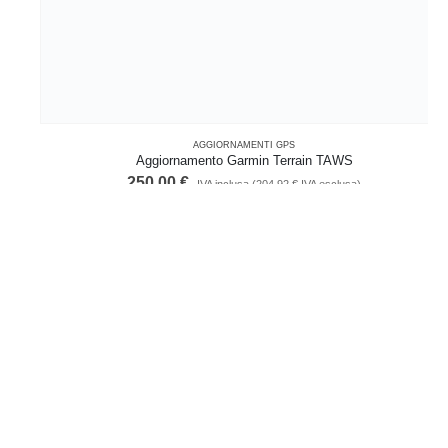
AGGIORNAMENTI GPS
Aggiornamento Garmin Terrain TAWS
250,00
€
IVA inclusa (
204,92
€
IVA esclusa)
AGGIUNGI AL CARRELLO