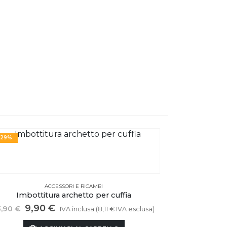
-29%
IN OFFERTA
ACCESSORI E RICAMBI
Imbottitura archetto per cuffia
Il
Il
9,90
€
3,90
€
IVA inclusa (
8,11
€
IVA esclusa)
prezzo
prezzo
originale
attuale