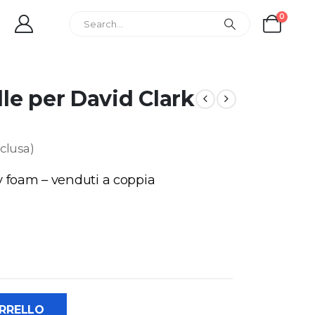
0
lle per David Clark
clusa)
 foam – venduti a coppia
ARRELLO