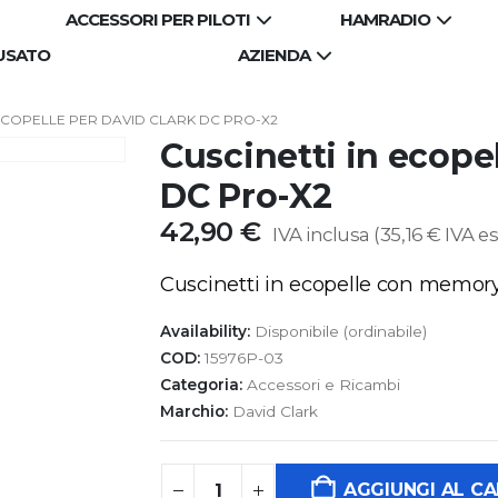
ACCESSORI PER PILOTI
HAMRADIO
USATO
AZIENDA
 ECOPELLE PER DAVID CLARK DC PRO-X2
Cuscinetti in ecope
DC Pro-X2
42,90
€
IVA inclusa (
35,16
€
IVA es
Cuscinetti in ecopelle con memory
Availability:
Disponibile (ordinabile)
COD:
15976P-03
Categoria:
Accessori e Ricambi
Marchio:
David Clark
AGGIUNGI AL C