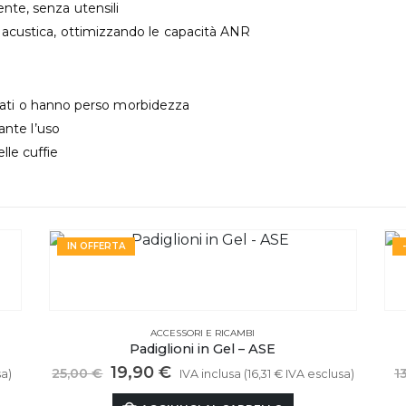
nte, senza utensili
a acustica, ottimizzando le capacità ANR
cciati o hanno perso morbidezza
ante l’uso
le cuffie
IN OFFERTA
ACCESSORI E RICAMBI
Padiglioni in Gel – ASE
Il
Il
19,90
€
25,00
€
1
a)
IVA inclusa (
16,31
€
IVA esclusa)
prezzo
prezzo
originale
attuale