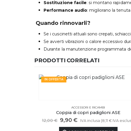
Sostituzione facile
: si montano rapidame
Performance audio
: migliorano la tenut
Quando rinnovarli?
Se i cuscinetti attuali sono crepati, schia
Se avverti vibrazioni o calore eccessivo dur
Durante la manutenzione programmata del
PRODOTTI CORRELATI
IN OFFERTA
ACCESSORI E RICAMBI
Coppia di copri padiglioni ASE
Il
Il
9,90
€
12,00
€
IVA inclusa (
8,11
€
IVA esclus
prezzo
prezzo
originale
attuale