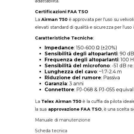
adattabilità.
Certificazioni FAA TSO
La
Airman 750
è approvata per l’uso su velivoli 
elevati standard di qualità e sicurezza per l’uso 
Caratteristiche Tecniche
:
Impedance
: 150-600 Ω (±20%)
Sensibilità degli altoparlanti
: 90 d
Frequenza degli altoparlanti
: 100 
Sensibilità del microfono
: -51 dB re
Lunghezza del cavo
: ~1.7-2.4 m
Riduzione del rumore
: Passiva
Garanzia
: 3 anni
Connettore
: PJ-068 & PJ-055 equiva
La
Telex Airman 750
è la cuffia da pilota idea
la sua
approvazione FAA TSO
, è una scelta si
Manuale di manutenzione
Scheda tecnica