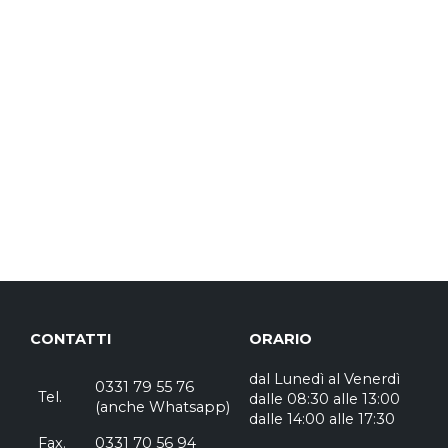
CONTATTI
ORARIO
dal Lunedì al Venerdì
0331 79 55 76
Tel.
dalle 08:30 alle 13:00
(
anche Whatsapp
)
dalle 14:00 alle 17:30
Fax.
0331 70 56 94