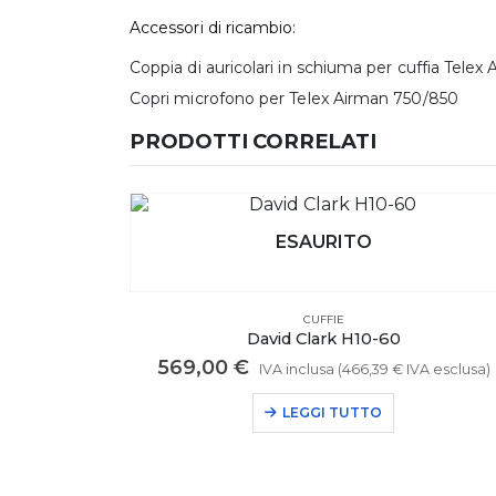
Accessori di ricambio:
Coppia di auricolari in schiuma per cuffia Telex
Copri microfono per Telex Airman 750/850
PRODOTTI CORRELATI
CUFFIE
Cuffie Elicottero David Clark H10-13H (U-174/
559,00
€
A esclusa)
IVA inclusa (
458,20
€
IVA esclusa)
AGGIUNGI AL CARRELLO