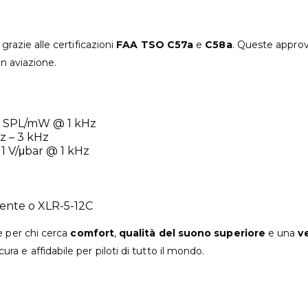
grazie alle certificazioni
FAA TSO C57a
e
C58a
. Queste approva
in aviazione.
B SPL/mW @ 1 kHz
Hz – 3 kHz
: 1 V/μbar @ 1 kHz
lente o XLR-5-12C
le per chi cerca
comfort
,
qualità del suono superiore
e una
v
cura e affidabile per piloti di tutto il mondo.