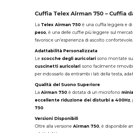
Cuffia Telex Airman 750 – Cuffia 
La
Telex Airman 750
è una cuffia leggera e di 
peso
, è una delle cuffie più leggere sul merca
favorisce un’esperienza di ascolto confortevole,
Adattabilità Personalizzata
Le
scocche degli auricolari
sono montate s
cuscinetti auricolari
sono facilmente rimovibil
per indossarlo da entrambi i lati della testa, ad
Qualità del Suono Superiore
La
Airman 750
è dotata di un microfono
minia
eccellente riduzione dei disturbi a 400Hz
,
750
.
Versioni Disponibili
Oltre alla versione
Airman 750
, è disponibile 