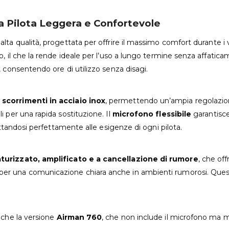
da Pilota Leggera e Confortevole
alta qualità, progettata per offrire il massimo comfort durante i v
to, il che la rende ideale per l’uso a lungo termine senza affati
 consentendo ore di utilizzo senza disagi.
u
scorrimenti in acciaio inox
, permettendo un’ampia regolazione 
i per una rapida sostituzione. Il
microfono flessibile
garantisce
attandosi perfettamente alle esigenze di ogni pilota.
turizzato, amplificato e a cancellazione di rumore
, che off
 per una comunicazione chiara anche in ambienti rumorosi. Ques
anche la versione
Airman 760
, che non include il microfono ma m