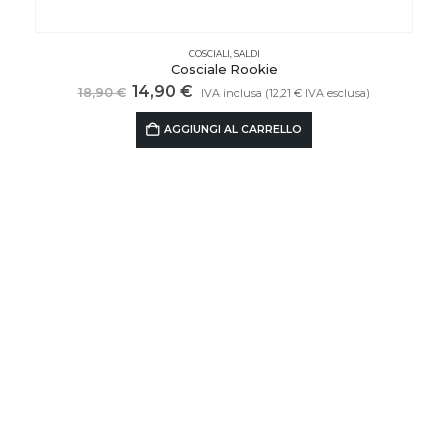
COSCIALI
,
SALDI
Cosciale Rookie
Il
Il
14,90
€
18,90
€
IVA inclusa (
12,21
€
IVA esclusa)
prezzo
prezzo
originale
attuale
AGGIUNGI AL CARRELLO
era:
è:
18,90 €.
14,90 €.