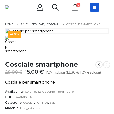
0
SALDI
,
PER IPAD
,
COSCIALI
COSCIALE SMARTPHONE
-48%
Cosciale smartphone
Il
Il
15,00
€
29,00
€
IVA inclusa (
12,30
€
IVA esclusa)
prezzo
prezzo
originale
attuale
Cosciale per smartphone
era:
è:
29,00 €.
15,00 €.
Availability:
Solo 1 pezzi disponibili (ordinabile)
COD:
D4PIPISMALL
Categorie:
Cosciali
,
Per iPad
,
Saldi
Marchio:
Design4Pilots