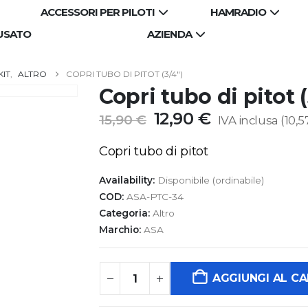
ACCESSORI PER PILOTI
HAMRADIO
USATO
AZIENDA
KIT
,
ALTRO
COPRI TUBO DI PITOT (3/4″)
Copri tubo di pitot (
Il
Il
12,90
€
15,90
€
IVA inclusa (
10,5
prezzo
prezzo
originale
attuale
Copri tubo di pitot
era:
è:
15,90 €.
12,90 €.
Availability:
Disponibile (ordinabile)
COD:
ASA-PTC-34
Categoria:
Altro
Marchio:
ASA
AGGIUNGI AL C