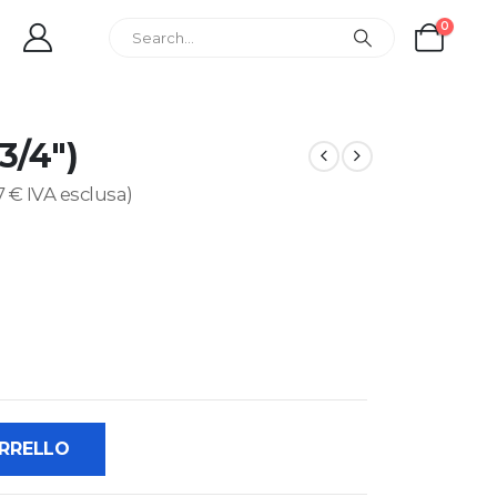
0
3/4″)
7
€
IVA esclusa)
ARRELLO