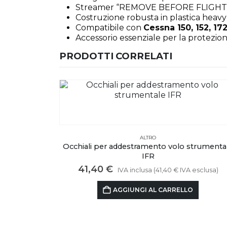
Streamer “REMOVE BEFORE FLIGHT” ad 
Costruzione robusta in plastica heav
Compatibile con
Cessna 150, 152, 172
Accessorio essenziale per la protezion
PRODOTTI CORRELATI
IN OFFERTA
ALTRO
strumentale
Clip Portapenne
Fascia
1,90
€
-
2,90
€
IVA inclusa (
2,05
€
IVA esclus
di
Questo prodotto ha più varianti. Le opzioni possono essere scelte nella pagina del prodotto
esclusa)
prezzo:
SCEGLI
da
O
1,90 €
a
2,90 €