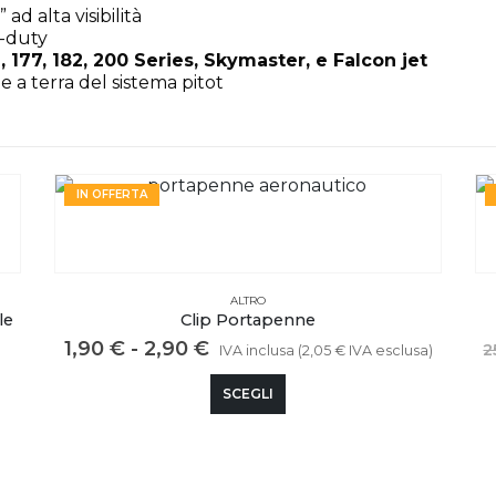
alta visibilità
y-duty
, 177, 182, 200 Series, Skymaster, e Falcon jet
e a terra del sistema pitot
IN OFFERTA
ACCESSORI PER PILOTI: CUFFIE, REGOLI E KIT
,
ALTRO
,
SALDI
Porta Carte di Credito
Il
Il
20,90
€
25,90
€
a)
IVA inclusa (
17,13
€
IVA esclusa)
prezzo
prezzo
originale
attuale
AGGIUNGI AL CARRELLO
era:
è:
25,90 €.
20,90 €.