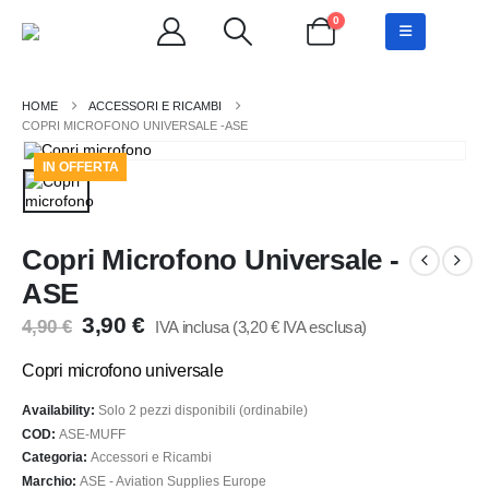
0
ACCESSORI E RICAMBI
COPRI MICROFONO UNIVERSALE -ASE
IN OFFERTA
Copri Microfono Universale -
ASE
Il
Il
3,90
€
4,90
€
IVA inclusa (
3,20
€
IVA esclusa)
prezzo
prezzo
originale
attuale
Copri microfono universale
era:
è:
4,90 €.
3,90 €.
Availability:
Solo 2 pezzi disponibili (ordinabile)
COD:
ASE-MUFF
Categoria:
Accessori e Ricambi
Marchio:
ASE - Aviation Supplies Europe