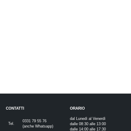
CONTATTI
ORARIO
dal Lunedì al Venerdì
0331 79 55 76
Tel.
dalle 08:30 alle 13:00
(
anche Whatsapp
)
dalle 14:00 alle 17:30