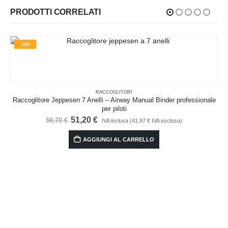
PRODOTTI CORRELATI
-14%
RACCOGLITORI
Raccoglitore Jeppesen 7 Anelli – Airway Manual Binder professionale
per piloti
Il
Il
51,20
€
59,70
€
IVA inclusa (
41,97
€
IVA esclusa)
prezzo
prezzo
originale
attuale
AGGIUNGI AL CARRELLO
era:
è:
59,70 €.
51,20 €.