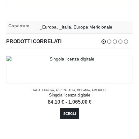
Copertura
_Europa
,
_Italia
,
Europa Meridionale
PRODOTTI CORRELATI
ITALIA
,
EUROPA
,
AFRICA
,
ASIA
,
OCEANIA
,
AMERICHE
Singola licenza digitale
Fascia
84,10
€
-
1.065,00
€
di
Questo prodotto ha più varianti. Le opzioni possono essere scelte nella pagina del prodotto
prezzo:
SCEGLI
da
84,10 €
a
1.065,00 €