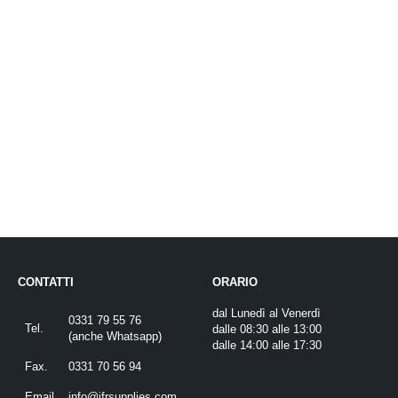
CONTATTI
ORARIO
dal Lunedì al Venerdì
0331 79 55 76
Tel.
dalle 08:30 alle 13:00
(
anche Whatsapp
)
dalle 14:00 alle 17:30
Fax.
0331 70 56 94
Email
info@ifrsupplies.com