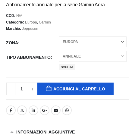
prezzo:
Abbonamento annuale per la serie Garmin Aera
da
147,70 €
COD:
N/A
a
Categorie:
Europa
,
Garmin
4.065,20 €
Marchio:
Jeppesen
ZONA
TIPO ABBONAMENTO
SVUOTA
AGGIUNGI AL CARRELLO
INFORMAZIONI AGGIUNTIVE