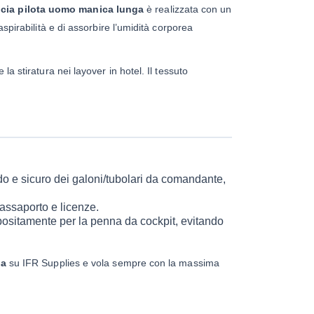
cia pilota uomo manica lunga
è realizzata con un
spirabilità e di assorbire l’umidità corporea
a stiratura nei layover in hotel. Il tessuto
ido e sicuro dei galoni/tubolari da comandante,
passaporto e licenze.
positamente per la penna da cockpit, evitando
ga
su IFR Supplies e vola sempre con la massima