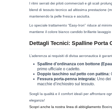
I ritmi serrati dei piloti commerciali e gli scali prol
blend di tessuto tecnico ad altissima prestazione (mis
mantenendo la pelle fresca e asciutta.
Lo speciale trattamento “Easy-Iron” riduce al minimo l
mantiene il colore bianco candido brillante lavaggio 
Dettagli Tecnici: Spalline Porta 
L’aderenza ai requisiti di divisa aeronautica è garant
Spalline d’ordinanza con bottone (Epaul
primo ufficiale o cadetto.
Doppio taschino sul petto con pattina:
C
Fessura porta-penna integrata:
Uno dei t
macchie d’inchiostro sul tessuto.
Scegli la qualità e il comfort ideali per affrontare og
eleganza!
Scopri anche la nostra linea di abbigliamento
Boein