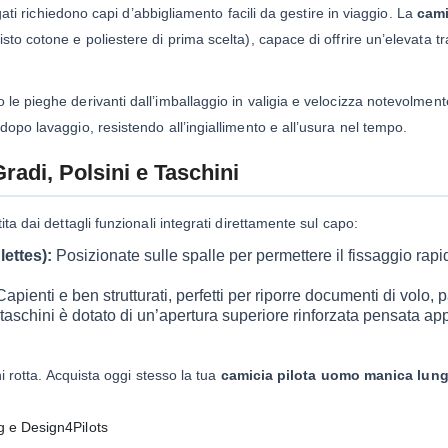
ungati richiedono capi d’abbigliamento facili da gestire in viaggio. La
cami
to cotone e poliestere di prima scelta), capace di offrire un’elevata tra
e pieghe derivanti dall’imballaggio in valigia e velocizza notevolmente l
dopo lavaggio, resistendo all’ingiallimento e all’usura nel tempo.
Gradi, Polsini e Taschini
ita dai dettagli funzionali integrati direttamente sul capo:
ettes):
Posizionate sulle spalle per permettere il fissaggio rap
apienti e ben strutturati, perfetti per riporre documenti di volo, 
aschini è dotato di un’apertura superiore rinforzata pensata ap
ni rotta. Acquista oggi stesso la tua
camicia pilota uomo manica lun
g e Design4Pilots