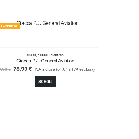
IN OFFERTA
IN OFFERTA
SALDI
,
ABBIGLIAMENTO
Giacca P.J. General Aviation
Il
Il
78,90
€
9,00
€
IVA inclusa (
64,67
€
IVA esclusa)
prezzo
prezzo
Questo prodotto ha più varianti. Le opzioni possono essere scelte nella pagina del prodotto
originale
attuale
SCEGLI
era:
è:
99,00 €.
78,90 €.
Maglietta P