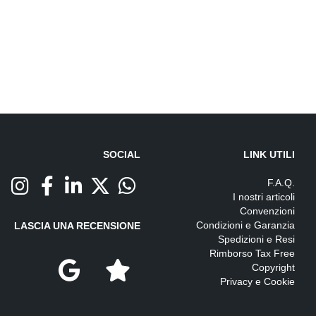
Il
11,
14,90
€
pre
ori
era
14,9
SOCIAL
LINK UTILI
F.A.Q.
I nostri articoli
Convenzioni
Condizioni e Garanzia
LASCIA UNA RECENSIONE
Spedizioni e Resi
Rimborso Tax Free
Copyright
Privacy
e
Cookie