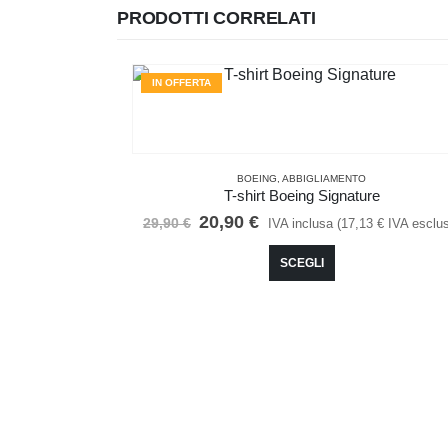
PRODOTTI CORRELATI
IN OFFERTA
BOEING
,
ABBIGLIAMENTO
T-shirt Boeing Signature
Il
Il
20,90
€
29,90
€
IVA inclusa (
17,13
€
IVA esclu
prezzo
prezzo
Questo prodotto ha più varianti. Le opzioni possono essere scelte nella pagina del prodotto
originale
attuale
SCEGLI
era:
è:
29,90 €.
20,90 €.