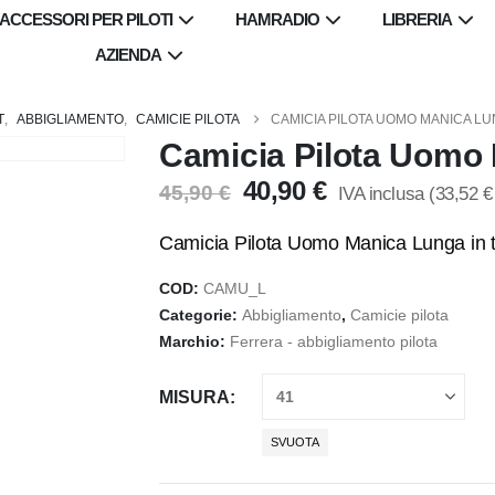
ACCESSORI PER PILOTI
HAMRADIO
LIBRERIA
AZIENDA
T
,
ABBIGLIAMENTO
,
CAMICIE PILOTA
CAMICIA PILOTA UOMO MANICA L
Camicia Pilota Uomo
Il
Il
40,90
€
45,90
€
IVA inclusa (
33,52
€
prezzo
prezzo
originale
attuale
Camicia Pilota Uomo Manica Lunga in t
era:
è:
COD:
CAMU_L
45,90 €.
40,90 €.
Categorie:
Abbigliamento
,
Camicie pilota
Marchio:
Ferrera - abbigliamento pilota
MISURA
SVUOTA