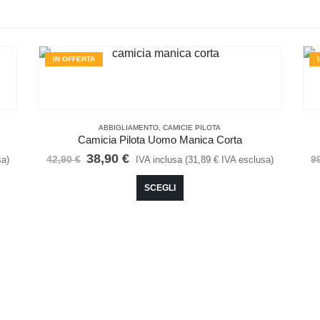
IN OFFERTA
ABBIGLIAMENTO
,
CAMICIE PILOTA
Camicia Pilota Uomo Manica Corta
Il
Il
38,90
€
42,90
€
9
sa)
IVA inclusa (
31,89
€
IVA esclusa)
prezzo
prezzo
Questo prodotto ha più varianti. Le opzioni possono essere scelte nella pagina del prodotto
originale
attuale
SCEGLI
era:
è:
42,90 €.
38,90 €.