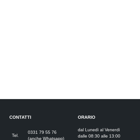
18,90 €.
14,90 €.
CONTATTI
ORARIO
dal Lunedì al Venerdì
0331 79 55 76
Tel.
dalle 08:30 alle 13:00
(
anche Whatsapp
)