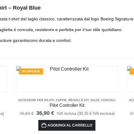
irt – Royal Blue
ta t-shirt dal taglio classico, caratterizzata dal logo Boeing Signature
lietta è comoda, resistente e perfetta per il tuo stile quotidiano.
 cuciture garantiscono durata e comfort.
IN OFFERTA
ACCESSORI PER PILOTI: CUFFIE, REGOLI E KIT
,
SALDI
,
COSCIALI
AC
Pilot Controller Kit
Il
Il
36,90
€
46,60
€
2
sa)
IVA inclusa (
30,25
€
IVA esclusa)
prezzo
prezzo
originale
attuale
AGGIUNGI AL CARRELLO
era:
è: