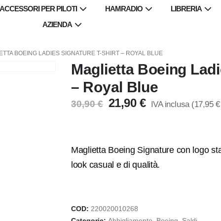
ACCESSORI PER PILOTI
HAMRADIO
LIBRERIA
AZIENDA
ETTA BOEING LADIES SIGNATURE T-SHIRT – ROYAL BLUE
Maglietta Boeing Ladi
– Royal Blue
Il
Il
21,90
€
30,90
€
IVA inclusa (
17,95
€
prezzo
prezzo
originale
attuale
era:
è:
30,90 €.
21,90 €.
Maglietta Boeing Signature con logo st
look casual e di qualità.
COD:
220020010268
Categorie:
Abbigliamento
,
Boeing
,
Saldi