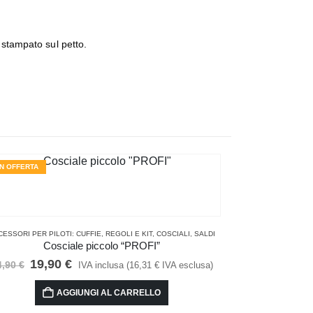
 stampato sul petto.
IN OFFERTA
IN OFFERTA
CESSORI PER PILOTI: CUFFIE, REGOLI E KIT
,
COSCIALI
,
SALDI
Cosciale piccolo “PROFI”
Il
Il
19,90
€
4,90
€
IVA inclusa (
16,31
€
IVA esclusa)
prezzo
prezzo
originale
attuale
AGGIUNGI AL CARRELLO
era:
è: