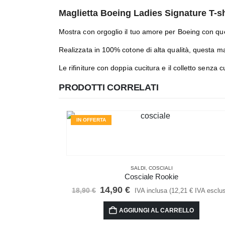
Maglietta Boeing Ladies Signature T-sh
Mostra con orgoglio il tuo amore per Boeing con ques
Realizzata in 100% cotone di alta qualità, questa mag
Le rifiniture con doppia cucitura e il colletto senza
PRODOTTI CORRELATI
IN OFFERTA
SALDI
,
COSCIALI
Cosciale Rookie
Il
Il
14,90
€
18,90
€
IVA inclusa (
12,21
€
IVA esclu
prezzo
prezzo
originale
attuale
AGGIUNGI AL CARRELLO
era:
è: