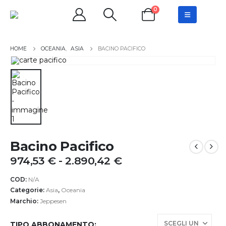
0
OCEANIA
,
ASIA
BACINO PACIFICO
Bacino Pacifico
Fascia
974,53
€
-
2.890,42
€
di
prezzo:
COD:
N/A
da
Categorie:
Asia
,
Oceania
974,53 €
Marchio:
Jeppesen
a
2.890,42 €
TIPO ABBONAMENTO