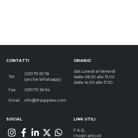
CONTATTI
ORARIO
dal Lunedì al Venerdì
0331 79 55 76
Tel.
dalle 08:30 alle 13:00
(
anche Whatsapp
)
dalle 14:00 alle 17:30
Fax.
0331 70 56 94
Email
info@ifrsupplies.com
SOCIAL
LINK UTILI
F.A.Q.
I nostri articoli