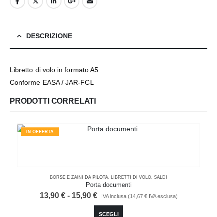
DESCRIZIONE
Libretto di volo in formato A5
Conforme EASA / JAR-FCL
PRODOTTI CORRELATI
IN OFFERTA
BORSE E ZAINI DA PILOTA
,
LIBRETTI DI VOLO
,
SALDI
Porta documenti
Fascia
13,90
€
-
15,90
€
IVA inclusa (
14,67
€
IVA esclusa)
di
Questo prodotto ha più varianti. Le opzioni possono essere scelte nella pagina del prodotto
prezzo:
SCEGLI
da