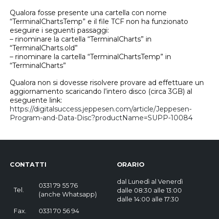
Qualora fosse presente una cartella con nome
“TerminalChartsTemp” e il file TCF non ha funzionato
eseguire i seguenti passaggi:
– rinominare la cartella “TerminalCharts” in
“TerminalCharts.old”
– rinominare la cartella “TerminalChartsTemp” in
“TerminalCharts”
Qualora non si dovesse risolvere provare ad effettuare un
aggiornamento scaricando l’intero disco (circa 3GB) al
eseguente link:
https://digitalsuccess.jeppesen.com/article/Jeppesen-
Program-and-Data-Disc?productName=SUPP-10084
CONTATTI
ORARIO
dal Lunedì al Venerdì
0331 79 55 76
Tel.
dalle 08:30 alle 13:00
(
anche Whatsapp
)
dalle 14:00 alle 17:30
Fax.
0331 70 56 94