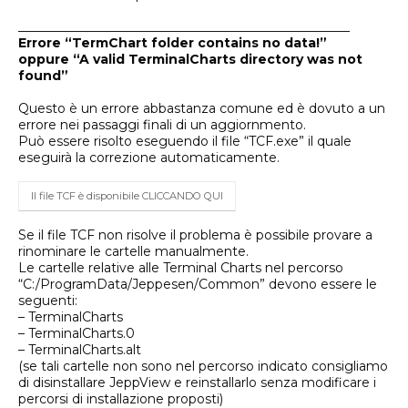
____________________________________________________
Errore “TermChart folder contains no data!”
oppure “A valid TerminalCharts directory was not
found”
Questo è un errore abbastanza comune ed è dovuto a un
errore nei passaggi finali di un aggiornmento.
Può essere risolto eseguendo il file “TCF.exe” il quale
eseguirà la correzione automaticamente.
Il file TCF è disponibile CLICCANDO QUI
Se il file TCF non risolve il problema è possibile provare a
rinominare le cartelle manualmente.
Le cartelle relative alle Terminal Charts nel percorso
“C:/ProgramData/Jeppesen/Common” devono essere le
seguenti:
– TerminalCharts
– TerminalCharts.0
– TerminalCharts.alt
(se tali cartelle non sono nel percorso indicato consigliamo
di disinstallare JeppView e reinstallarlo senza modificare i
percorsi di installazione proposti)