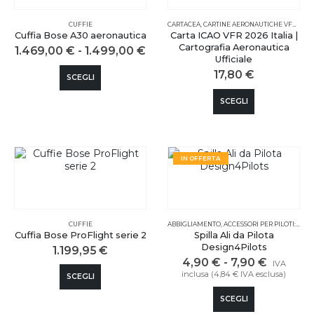
CUFFIE
CARTACEA
,
CARTINE AERONAUTICHE VFR
,
ITAL
Cuffia Bose A30 aeronautica
Carta ICAO VFR 2026 Italia |
Cartografia Aeronautica
Fascia
1.469,00
€
-
1.499,00
€
Ufficiale
di
Questo
prezzo:
17,80
€
SCEGLI
da
prodotto
1.469,00 €
Questo
ha
a
SCEGLI
prodotto
più
1.499,00 €
ha
varianti.
più
Le
varianti.
opzioni
Le
possono
IN OFFERTA
opzioni
essere
possono
scelte
essere
nella
scelte
pagina
nella
del
CUFFIE
ABBIGLIAMENTO
,
ACCESSORI PER PILOTI: CUFFIE, REGOLI E KIT
pagina
prodotto
Cuffia Bose ProFlight serie 2
Spilla Ali da Pilota
del
Design4Pilots
1.199,95
€
prodotto
Fascia
4,90
€
-
7,90
€
IVA
Questo
di
inclusa (
4,84
€
IVA esclusa)
SCEGLI
prezzo:
prodotto
Questo
da
ha
SCEGLI
4,90 €
prodotto
più