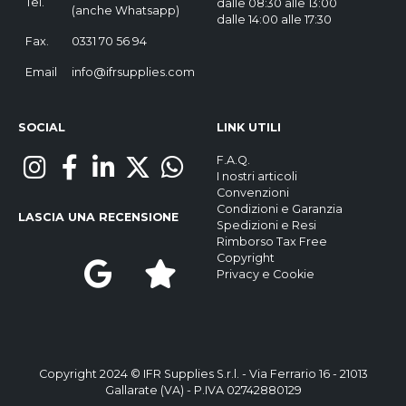
Tel.
dalle 08:30 alle 13:00
(
anche Whatsapp
)
dalle 14:00 alle 17:30
Fax.
0331 70 56 94
Email
info@ifrsupplies.com
SOCIAL
LINK UTILI
F.A.Q.
I nostri articoli
Convenzioni
Condizioni e Garanzia
LASCIA UNA RECENSIONE
Spedizioni e Resi
Rimborso Tax Free
Copyright
Privacy
e
Cookie
Copyright 2024 © IFR Supplies S.r.l. - Via Ferrario 16 - 21013
Gallarate (VA) - P.IVA 02742880129