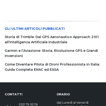
a
ha
varianti.
7,90 €
più
Le
varianti.
opzioni
Le
possono
opzioni
essere
possono
scelte
essere
nella
GLI ULTIMI ARTICOLI PUBBLICATI
scelte
pagina
nella
del
Storia di Trimble: Dal GPS Aeronautico Approach 2101
pagina
prodotto
all’Intelligenza Artificiale Industriale
del
prodotto
Garmin e l’Aviazione: Storia, Rivoluzione GPS e Grandi
Invenzioni
Come Diventare Pilota di Droni Professionista in Italia:
Guida Completa ENAC ed EASA
CONTATTI
ORARIO
dal Lunedì al Venerdì
0331 79 55 76